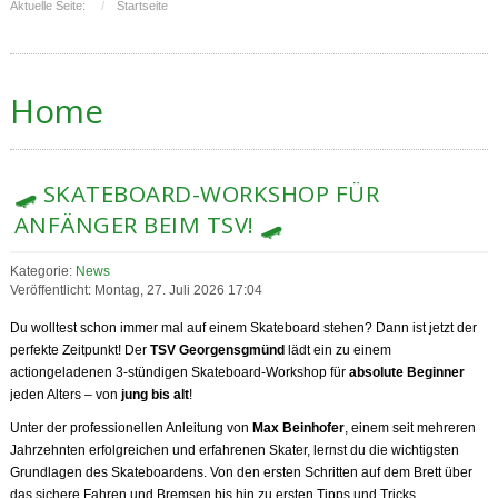
Aktuelle Seite:
Startseite
Home
🛹 SKATEBOARD-WORKSHOP FÜR
ANFÄNGER BEIM TSV! 🛹
Kategorie:
News
Veröffentlicht: Montag, 27. Juli 2026 17:04
Du wolltest schon immer mal auf einem Skateboard stehen? Dann ist jetzt der
perfekte Zeitpunkt! Der
TSV Georgensgmünd
lädt ein zu einem
actiongeladenen 3-stündigen Skateboard-Workshop für
absolute Beginner
jeden Alters – von
jung bis alt
!
Unter der professionellen Anleitung von
Max Beinhofer
, einem seit mehreren
Jahrzehnten erfolgreichen und erfahrenen Skater, lernst du die wichtigsten
Grundlagen des Skateboardens. Von den ersten Schritten auf dem Brett über
das sichere Fahren und Bremsen bis hin zu ersten Tipps und Tricks.