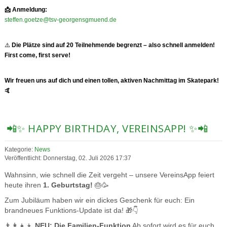
📩
Anmeldung:
steffen.goetze@tsv-georgensgmuend.de
⚠️
Die Plätze sind auf 20 Teilnehmende begrenzt – also schnell anmelden!
First come, first serve!
Wir freuen uns auf dich und einen tollen, aktiven Nachmittag im Skatepark!
🤙
📲✨ HAPPY BIRTHDAY, VEREINSAPP! ✨📲
Kategorie:
News
Veröffentlicht: Donnerstag, 02. Juli 2026 17:37
Wahnsinn, wie schnell die Zeit vergeht – unsere VereinsApp feiert
heute ihren
1. Geburtstag!
🎂🥳
Zum Jubiläum haben wir ein dickes Geschenk für euch: Ein
brandneues Funktions-Update ist da! 🎁👇
👨‍👩‍👧‍👦
NEU: Die Familien-Funktion
Ab sofort wird es für euch