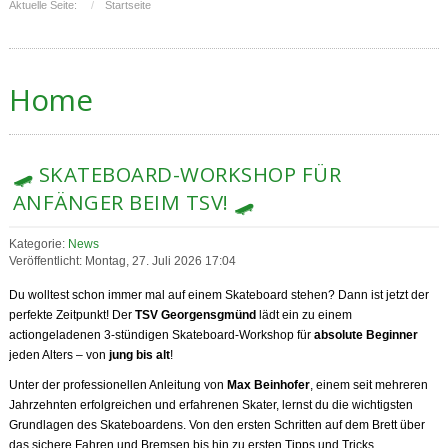
Aktuelle Seite:
Startseite
Home
🛹 SKATEBOARD-WORKSHOP FÜR
ANFÄNGER BEIM TSV! 🛹
Kategorie:
News
Veröffentlicht: Montag, 27. Juli 2026 17:04
Du wolltest schon immer mal auf einem Skateboard stehen? Dann ist jetzt der
perfekte Zeitpunkt! Der
TSV Georgensgmünd
lädt ein zu einem
actiongeladenen 3-stündigen Skateboard-Workshop für
absolute Beginner
jeden Alters – von
jung bis alt
!
Unter der professionellen Anleitung von
Max Beinhofer
, einem seit mehreren
Jahrzehnten erfolgreichen und erfahrenen Skater, lernst du die wichtigsten
Grundlagen des Skateboardens. Von den ersten Schritten auf dem Brett über
das sichere Fahren und Bremsen bis hin zu ersten Tipps und Tricks.