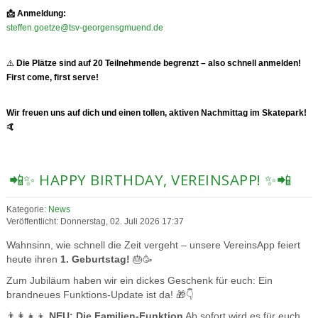
📩
Anmeldung:
steffen.goetze@tsv-georgensgmuend.de
⚠️
Die Plätze sind auf 20 Teilnehmende begrenzt – also schnell anmelden!
First come, first serve!
Wir freuen uns auf dich und einen tollen, aktiven Nachmittag im Skatepark!
🤙
📲✨ HAPPY BIRTHDAY, VEREINSAPP! ✨📲
Kategorie:
News
Veröffentlicht: Donnerstag, 02. Juli 2026 17:37
Wahnsinn, wie schnell die Zeit vergeht – unsere VereinsApp feiert
heute ihren
1. Geburtstag!
🎂🥳
Zum Jubiläum haben wir ein dickes Geschenk für euch: Ein
brandneues Funktions-Update ist da! 🎁👇
👨‍👩‍👧‍👦
NEU: Die Familien-Funktion
Ab sofort wird es für euch