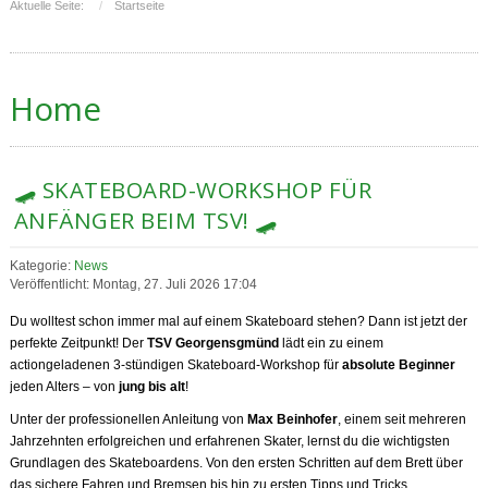
Aktuelle Seite:
Startseite
Home
🛹 SKATEBOARD-WORKSHOP FÜR
ANFÄNGER BEIM TSV! 🛹
Kategorie:
News
Veröffentlicht: Montag, 27. Juli 2026 17:04
Du wolltest schon immer mal auf einem Skateboard stehen? Dann ist jetzt der
perfekte Zeitpunkt! Der
TSV Georgensgmünd
lädt ein zu einem
actiongeladenen 3-stündigen Skateboard-Workshop für
absolute Beginner
jeden Alters – von
jung bis alt
!
Unter der professionellen Anleitung von
Max Beinhofer
, einem seit mehreren
Jahrzehnten erfolgreichen und erfahrenen Skater, lernst du die wichtigsten
Grundlagen des Skateboardens. Von den ersten Schritten auf dem Brett über
das sichere Fahren und Bremsen bis hin zu ersten Tipps und Tricks.