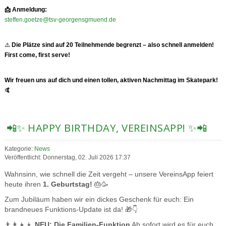
📩
Anmeldung:
steffen.goetze@tsv-georgensgmuend.de
⚠️
Die Plätze sind auf 20 Teilnehmende begrenzt – also schnell anmelden!
First come, first serve!
Wir freuen uns auf dich und einen tollen, aktiven Nachmittag im Skatepark!
🤙
📲✨ HAPPY BIRTHDAY, VEREINSAPP! ✨📲
Kategorie:
News
Veröffentlicht: Donnerstag, 02. Juli 2026 17:37
Wahnsinn, wie schnell die Zeit vergeht – unsere VereinsApp feiert
heute ihren
1. Geburtstag!
🎂🥳
Zum Jubiläum haben wir ein dickes Geschenk für euch: Ein
brandneues Funktions-Update ist da! 🎁👇
👨‍👩‍👧‍👦
NEU: Die Familien-Funktion
Ab sofort wird es für euch