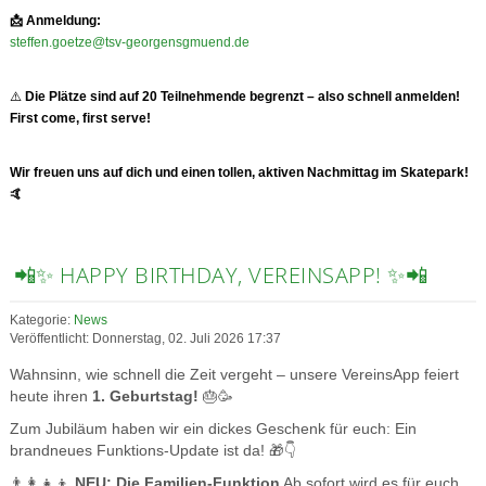
📩
Anmeldung:
steffen.goetze@tsv-georgensgmuend.de
⚠️
Die Plätze sind auf 20 Teilnehmende begrenzt – also schnell anmelden!
First come, first serve!
Wir freuen uns auf dich und einen tollen, aktiven Nachmittag im Skatepark!
🤙
📲✨ HAPPY BIRTHDAY, VEREINSAPP! ✨📲
Kategorie:
News
Veröffentlicht: Donnerstag, 02. Juli 2026 17:37
Wahnsinn, wie schnell die Zeit vergeht – unsere VereinsApp feiert
heute ihren
1. Geburtstag!
🎂🥳
Zum Jubiläum haben wir ein dickes Geschenk für euch: Ein
brandneues Funktions-Update ist da! 🎁👇
👨‍👩‍👧‍👦
NEU: Die Familien-Funktion
Ab sofort wird es für euch