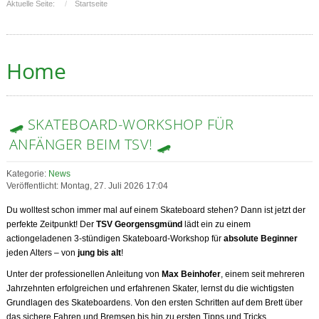
Aktuelle Seite:
Startseite
Home
🛹 SKATEBOARD-WORKSHOP FÜR
ANFÄNGER BEIM TSV! 🛹
Kategorie:
News
Veröffentlicht: Montag, 27. Juli 2026 17:04
Du wolltest schon immer mal auf einem Skateboard stehen? Dann ist jetzt der
perfekte Zeitpunkt! Der
TSV Georgensgmünd
lädt ein zu einem
actiongeladenen 3-stündigen Skateboard-Workshop für
absolute Beginner
jeden Alters – von
jung bis alt
!
Unter der professionellen Anleitung von
Max Beinhofer
, einem seit mehreren
Jahrzehnten erfolgreichen und erfahrenen Skater, lernst du die wichtigsten
Grundlagen des Skateboardens. Von den ersten Schritten auf dem Brett über
das sichere Fahren und Bremsen bis hin zu ersten Tipps und Tricks.