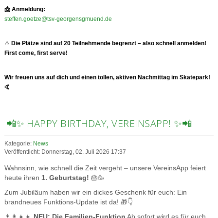
📩
Anmeldung:
steffen.goetze@tsv-georgensgmuend.de
⚠️
Die Plätze sind auf 20 Teilnehmende begrenzt – also schnell anmelden!
First come, first serve!
Wir freuen uns auf dich und einen tollen, aktiven Nachmittag im Skatepark!
🤙
📲✨ HAPPY BIRTHDAY, VEREINSAPP! ✨📲
Kategorie:
News
Veröffentlicht: Donnerstag, 02. Juli 2026 17:37
Wahnsinn, wie schnell die Zeit vergeht – unsere VereinsApp feiert
heute ihren
1. Geburtstag!
🎂🥳
Zum Jubiläum haben wir ein dickes Geschenk für euch: Ein
brandneues Funktions-Update ist da! 🎁👇
👨‍👩‍👧‍👦
NEU: Die Familien-Funktion
Ab sofort wird es für euch