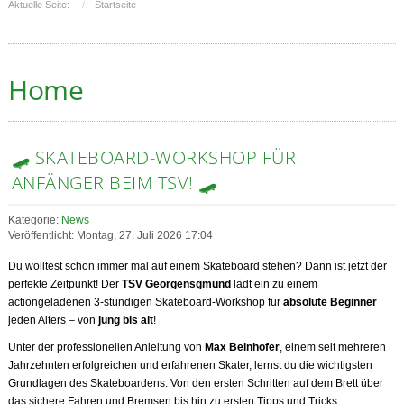
Aktuelle Seite:
Startseite
Home
🛹 SKATEBOARD-WORKSHOP FÜR
ANFÄNGER BEIM TSV! 🛹
Kategorie:
News
Veröffentlicht: Montag, 27. Juli 2026 17:04
Du wolltest schon immer mal auf einem Skateboard stehen? Dann ist jetzt der
perfekte Zeitpunkt! Der
TSV Georgensgmünd
lädt ein zu einem
actiongeladenen 3-stündigen Skateboard-Workshop für
absolute Beginner
jeden Alters – von
jung bis alt
!
Unter der professionellen Anleitung von
Max Beinhofer
, einem seit mehreren
Jahrzehnten erfolgreichen und erfahrenen Skater, lernst du die wichtigsten
Grundlagen des Skateboardens. Von den ersten Schritten auf dem Brett über
das sichere Fahren und Bremsen bis hin zu ersten Tipps und Tricks.