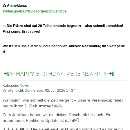
📩
Anmeldung:
steffen.goetze@tsv-georgensgmuend.de
⚠️
Die Plätze sind auf 20 Teilnehmende begrenzt – also schnell anmelden!
First come, first serve!
Wir freuen uns auf dich und einen tollen, aktiven Nachmittag im Skatepark!
🤙
📲✨ HAPPY BIRTHDAY, VEREINSAPP! ✨📲
Kategorie:
News
Veröffentlicht: Donnerstag, 02. Juli 2026 17:37
Wahnsinn, wie schnell die Zeit vergeht – unsere VereinsApp feiert
heute ihren
1. Geburtstag!
🎂🥳
Zum Jubiläum haben wir ein dickes Geschenk für euch: Ein
brandneues Funktions-Update ist da! 🎁👇
👨‍👩‍👧‍👦
NEU: Die Familien-Funktion
Ab sofort wird es für euch