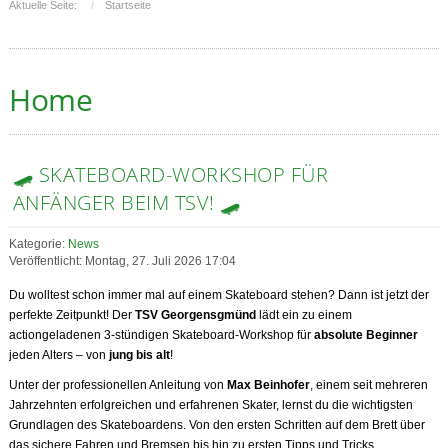
Aktuelle Seite:
Startseite
Home
🛹 SKATEBOARD-WORKSHOP FÜR
ANFÄNGER BEIM TSV! 🛹
Kategorie:
News
Veröffentlicht: Montag, 27. Juli 2026 17:04
Du wolltest schon immer mal auf einem Skateboard stehen? Dann ist jetzt der
perfekte Zeitpunkt! Der
TSV Georgensgmünd
lädt ein zu einem
actiongeladenen 3-stündigen Skateboard-Workshop für
absolute Beginner
jeden Alters – von
jung bis alt
!
Unter der professionellen Anleitung von
Max Beinhofer
, einem seit mehreren
Jahrzehnten erfolgreichen und erfahrenen Skater, lernst du die wichtigsten
Grundlagen des Skateboardens. Von den ersten Schritten auf dem Brett über
das sichere Fahren und Bremsen bis hin zu ersten Tipps und Tricks.