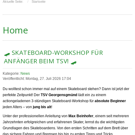
Aktuelle Seite:
Startseite
Home
🛹 SKATEBOARD-WORKSHOP FÜR
ANFÄNGER BEIM TSV! 🛹
Kategorie:
News
Veröffentlicht: Montag, 27. Juli 2026 17:04
Du wolltest schon immer mal auf einem Skateboard stehen? Dann ist jetzt der
perfekte Zeitpunkt! Der
TSV Georgensgmünd
lädt ein zu einem
actiongeladenen 3-stündigen Skateboard-Workshop für
absolute Beginner
jeden Alters – von
jung bis alt
!
Unter der professionellen Anleitung von
Max Beinhofer
, einem seit mehreren
Jahrzehnten erfolgreichen und erfahrenen Skater, lernst du die wichtigsten
Grundlagen des Skateboardens. Von den ersten Schritten auf dem Brett über
das sichere Fahren und Bremsen bis hin zu ersten Tipps und Tricks.