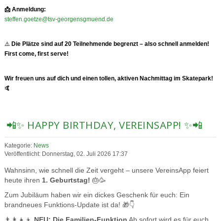
📩
Anmeldung:
steffen.goetze@tsv-georgensgmuend.de
⚠️
Die Plätze sind auf 20 Teilnehmende begrenzt – also schnell anmelden!
First come, first serve!
Wir freuen uns auf dich und einen tollen, aktiven Nachmittag im Skatepark!
🤙
📲✨ HAPPY BIRTHDAY, VEREINSAPP! ✨📲
Kategorie:
News
Veröffentlicht: Donnerstag, 02. Juli 2026 17:37
Wahnsinn, wie schnell die Zeit vergeht – unsere VereinsApp feiert
heute ihren
1. Geburtstag!
🎂🥳
Zum Jubiläum haben wir ein dickes Geschenk für euch: Ein
brandneues Funktions-Update ist da! 🎁👇
👨‍👩‍👧‍👦
NEU: Die Familien-Funktion
Ab sofort wird es für euch